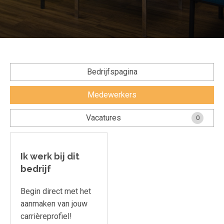
Veel gestelde vragen.....
Voorwaarden & privacy
Stichting Nationale Talentenbank
Bedrijfspagina
Medewerkers
Vacatures
0
Ik werk bij dit
bedrijf
Begin direct met het
aanmaken van jouw
carrièreprofiel!