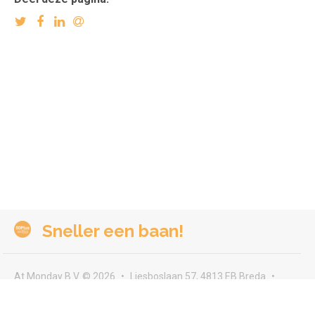
Sneller een baan!
At Monday B.V. © 2026
Liesboslaan 57, 4813 EB Breda
seeyou@atmonday.nl
Voorwaarden & privacy