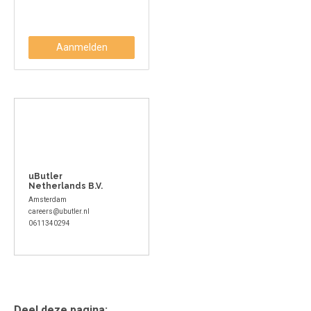
Aanmelden
uButler
Netherlands B.V.
Amsterdam
careers@ubutler.nl
0611340294
Deel deze pagina: