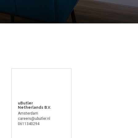
uButler
Netherlands B.V.
Amsterdam
careers@ubutler.nl
0611340294