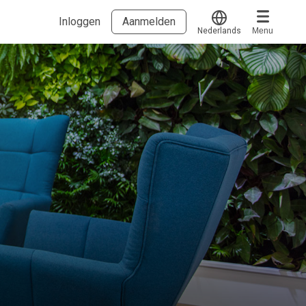
Inloggen
Aanmelden
Nederlands
Menu
Translate
Voucher verzilveren
Account en hulp
Meer
Start met leren
klantenservice@hobp.nl
Blogs
Inloggen
Erkend NRTO lid
Over 50plus.works
Veel gestelde vragen.....
Voorwaarden & privacy
Stichting Nationale Talentenbank