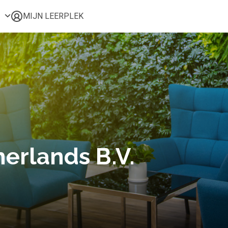
MIJN LEERPLEK
Voor mij
Alle onderwerpen
Populair
Favoriet
Gestart
Afgerond
Certificaten
erlands B.V.