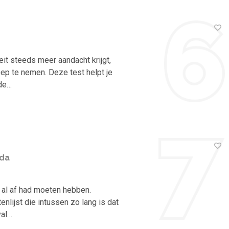
it steeds meer aandacht krijgt,
oep te nemen. Deze test helpt je
 de…
nda
n al af had moeten hebben.
enlijst die intussen zo lang is dat
val…