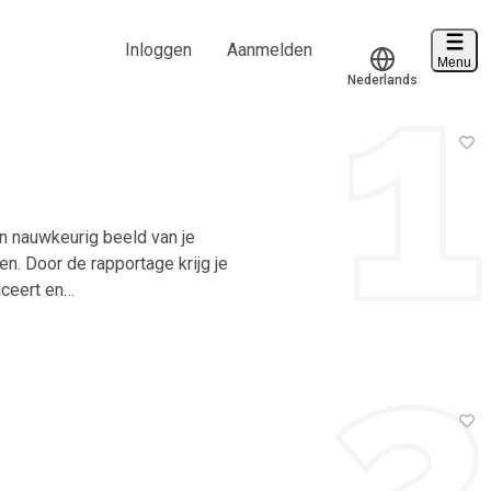
Inloggen
Aanmelden
Menu
Nederlands
Voucher verzilveren
Translate
Account en hulp
Start met leren
n nauwkeurig beeld van je
klantenservice@hobp.nl
en. Door de rapportage krijg je
Inloggen
iceert en…
Meer