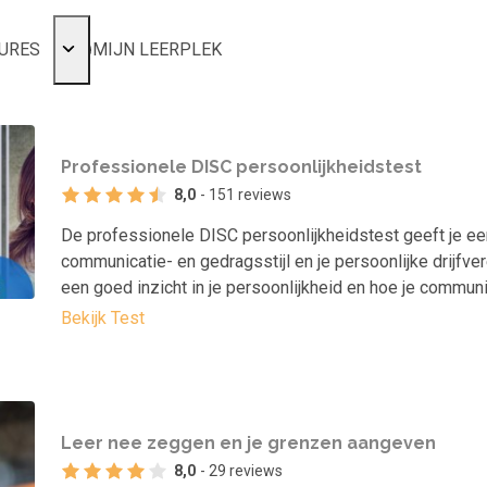
URES
MIJN LEERPLEK
Voor mij
Alle onderwerpen
Professionele DISC persoonlijkheidstest
Populair
8,0
- 151 reviews
Favoriet
De professionele DISC persoonlijkheidstest geeft je ee
Gestart
communicatie- en gedragsstijl en je persoonlijke drijfver
Afgerond
een goed inzicht in je persoonlijkheid en hoe je commun
Certificaten
Bekijk Test
Leer nee zeggen en je grenzen aangeven
8,0
- 29 reviews