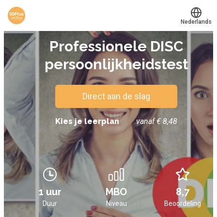
Nederlands
TEST
Professionele DISC
Translate
®
Werkvinders
persoonlijkheidstest
Bedrijven
Vacatures
Direct aan de slag
Mijn leerplek
Kies je leerplan
vanaf € 8,48
Voucher verzilveren
Account en hulp
1 uur
MBO
8,7
Meer
Duur
Niveau
Beoordeling