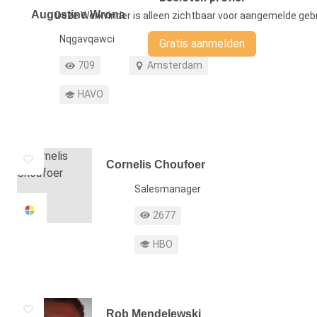
Augustine Wrona
Deze Werkvinder is alleen zichtbaar voor aangemelde gebr
Functie
Nqgavqawci
Gratis aanmelden
Profiel weergaven
Werkgebied
709
Amsterdam
Opleiding
HAVO
Cornelis Choufoer
Functie
Salesmanager
Profiel weergaven
2677
Opleiding
HBO
Rob Mendelewski