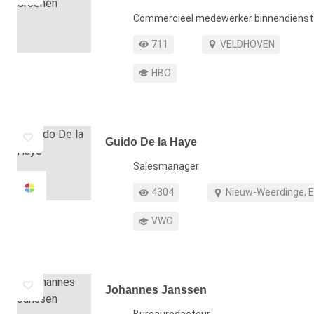
Functie
Commercieel medewerker binnendienst
Profiel weergaven
Werkgebied
711
VELDHOVEN
Opleiding
HBO
Guido De la Haye
Functie
Salesmanager
Profiel weergaven
Werkgebied
4304
Nieuw-Weerdinge, 
Opleiding
VWO
Johannes Janssen
Functie