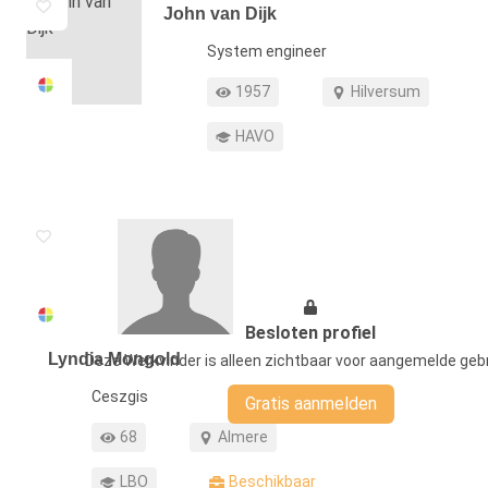
John van Dijk
Functie
System engineer
Profiel weergaven
Werkgebied
1957
Hilversum
Opleiding
HAVO
Besloten profiel
Lyndia Mongold
Deze Werkvinder is alleen zichtbaar voor aangemelde gebr
Functie
Ceszgis
Gratis aanmelden
Profiel weergaven
Werkgebied
68
Almere
Opleiding
Beschikbaar
LBO
Beschikbaar