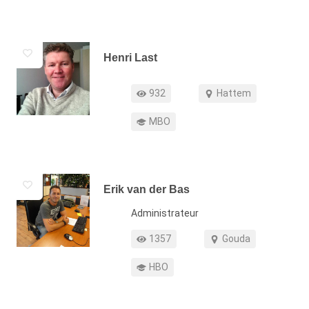
Henri Last
Functie
Profiel weergaven
Werkgebied
932
Hattem
Opleiding
MBO
Erik van der Bas
Functie
Administrateur
Profiel weergaven
Werkgebied
1357
Gouda
Opleiding
HBO