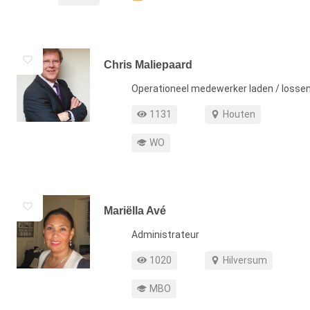
Chris Maliepaard
Functie
Operationeel medewerker laden / losse
Profiel weergaven
Werkgebied
1131
Houten
Opleiding
WO
Mariëlla Avé
Functie
Administrateur
Profiel weergaven
Werkgebied
1020
Hilversum
Opleiding
MBO