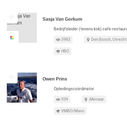
Sasja Van Gorkum
Functie
Bedrijfsleider (tevens kok) café-restaur
Profiel weergaven
Werkgebied
3983
Den Bosch, Utrecht
Opleiding
HBO
Owen Prins
Functie
Opleidingscoördinator
Profiel weergaven
Werkgebied
939
Alkmaar
Opleiding
VMBO/Mavo