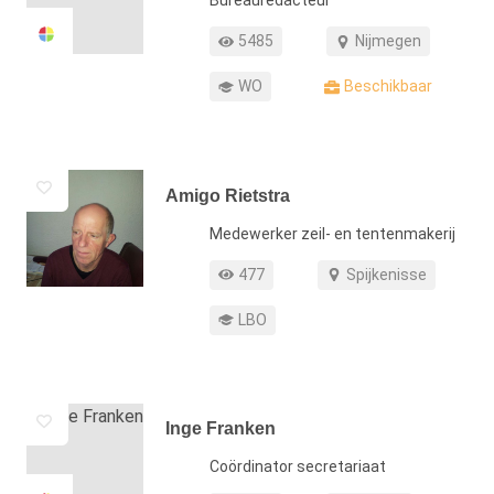
Bureauredacteur
Profiel weergaven
Werkgebied
5485
Nijmegen
Opleiding
Beschikbaar
WO
Beschikbaar
Amigo Rietstra
Functie
Medewerker zeil- en tentenmakerij
Profiel weergaven
Werkgebied
477
Spijkenisse
Opleiding
LBO
Inge Franken
Functie
Coördinator secretariaat