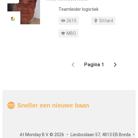
Functie
Teamleider logistiek
Profiel weergaven
Werkgebied
2615
Sittard
Opleiding
MBO
Pagina 1
Vorige
Volgende
Sneller een nieuwe baan
At Monday B.V. © 2026
Liesboslaan 57, 4813 EB Breda