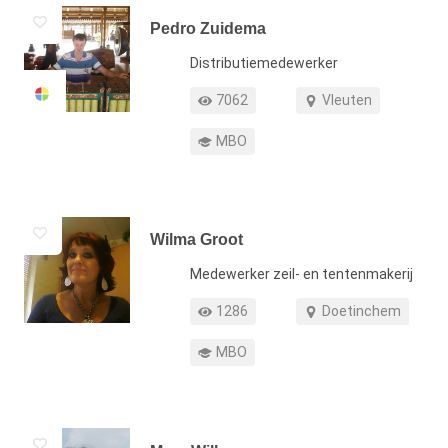
Pedro Zuidema
Functie
Distributiemedewerker
Profiel weergaven
Werkgebied
7062
Vleuten
Opleiding
MBO
Wilma Groot
Functie
Medewerker zeil- en tentenmakerij
Profiel weergaven
Werkgebied
1286
Doetinchem
Opleiding
MBO