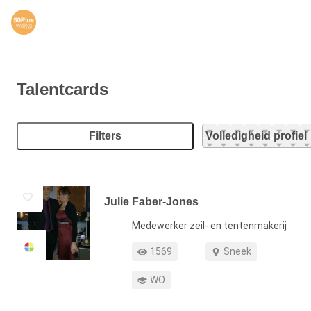
Zoeken
Subnavigatie
®
Werkvinders
Talentcards
Bedrijven
Vacatures
Filters
Sorteren op:
Mijn leerplek
Julie Faber-Jones
Voucher verzilveren
Functie
Medewerker zeil- en tentenmakerij
Account en hulp
Profiel weergaven
Werkgebied
1569
Sneek
Meer
Opleiding
WO