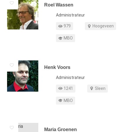
Roel Wassen
Functie
Administrateur
Profiel weergaven
Werkgebied
979
Hoogeveen
Opleiding
MBO
Henk Voors
Functie
Administrateur
Profiel weergaven
Werkgebied
1241
Sleen
Opleiding
MBO
Maria Groenen