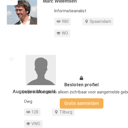
Marc Willemsen
Functie
Informatieanalist
Profiel weergaven
Werkgebied
980
Spaarndam
Opleiding
WO
Besloten profiel
Augustine Mongold
Deze Werkvinder is alleen zichtbaar voor aangemelde gebr
Functie
Owg
Gratis aanmelden
Profiel weergaven
Werkgebied
128
Tilburg
Opleiding
VWO