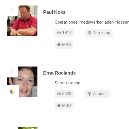
Paul Koks
Functie
Operationeel medewerker laden / losse
Profiel weergaven
Werkgebied
1417
Den Haag
Opleiding
MBO
Erna Roelands
Functie
Secretaresse
Profiel weergaven
Werkgebied
3028
Zundert
Opleiding
MBO