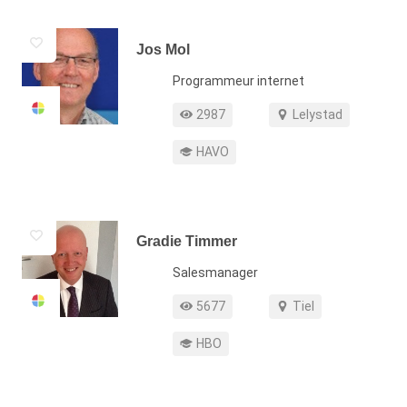
In
Aan
Jos Mol
Functie
Programmeur internet
Profiel weergaven
Werkgebied
2987
Lelystad
Opleiding
HAVO
Gradie Timmer
Functie
Salesmanager
Profiel weergaven
Werkgebied
5677
Tiel
Opleiding
HBO