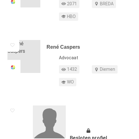
Profiel weergaven
Werkgebied
2071
BREDA
Opleiding
HBO
René Caspers
Functie
Advocaat
Profiel weergaven
Werkgebied
1432
Diemen
Opleiding
WO
Besloten profiel