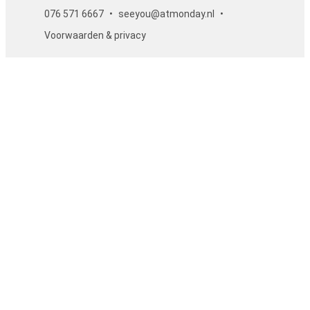
076 571 6667
seeyou@atmonday.nl
Voorwaarden & privacy