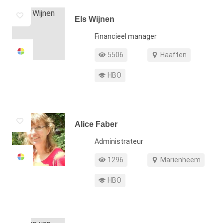
Els Wijnen
Functie
Financieel manager
Profiel weergaven
Werkgebied
5506
Haaften
Opleiding
HBO
Alice Faber
Functie
Administrateur
Profiel weergaven
Werkgebied
1296
Marienheem
Opleiding
HBO