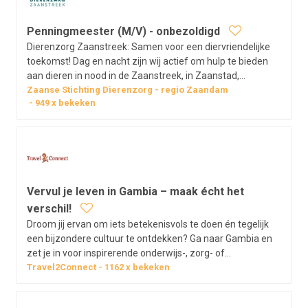
Penningmeester (M/V) - onbezoldigd
Dierenzorg Zaanstreek: Samen voor een diervriendelijke
toekomst! Dag en nacht zijn wij actief om hulp te bieden
aan dieren in nood in de Zaanstreek, in Zaanstad,
Oostzaan en Wormerland. Onze missie is het welzijn van
Zaanse Stichting Dierenzorg
regio
Zaandam
949
x bekeken
dieren te bevorderen en te waarborgen, en met een hecht
team van ca. 150…
Vervul je leven in Gambia – maak écht het
verschil!
Droom jij ervan om iets betekenisvols te doen én tegelijk
een bijzondere cultuur te ontdekken? Ga naar Gambia en
zet je in voor inspirerende onderwijs-, zorg- of
welzijnsprojecten. Een ervaring die niet alleen het leven
Travel2Connect
1162
x bekeken
van anderen verandert, maar ook dat van jou. Bekijk hier
onze video over…