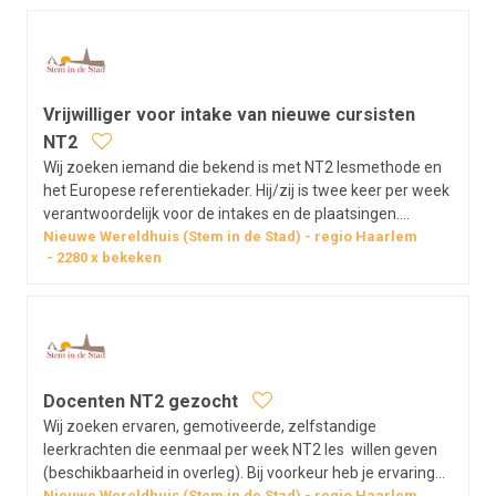
Vrijwilliger voor intake van nieuwe cursisten
NT2
Wij zoeken iemand die bekend is met NT2 lesmethode en
het Europese referentiekader. Hij/zij is twee keer per week
verantwoordelijk voor de intakes en de plaatsingen.
Tevens heeft deze persoon een begeleidings -en/of
Nieuwe Wereldhuis (Stem in de Stad)
regio
Haarlem
2280
x bekeken
controle functie ten aanzien van start en continueren van
deze nieuwe cursisten. Wij…
Docenten NT2 gezocht
Wij zoeken ervaren, gemotiveerde, zelfstandige
leerkrachten die eenmaal per week NT2 les willen geven
(beschikbaarheid in overleg). Bij voorkeur heb je ervaring
Nieuwe Wereldhuis (Stem in de Stad)
regio
Haarlem