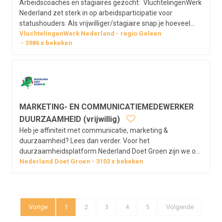
Arbeidscoaches en stagiaires gezocht: VluchtelingenWerk
Nederland zet sterk in op arbeidsparticipatie voor
statushouders. Als vrijwilliger/stagiaire snap je hoeveel
impact een baan heeft op je leven. Je ondersteunt bij het
VluchtelingenWerk Nederland
regio
Geleen
3986
x bekeken
vinden van werk en brengt de kwaliteiten, kennis en
ervaring van de…
MARKETING- EN COMMUNICATIEMEDEWERKER
DUURZAAMHEID (vrijwillig)
Heb je affiniteit met communicatie, marketing &
duurzaamheid? Lees dan verder. Voor het
duurzaamheidsplatform Nederland Doet Groen zijn we op
zoek naar een medewerker marketing en communicatie:
Nederland Doet Groen
3103
x bekeken
Thuiswerk; Geen vrijwilligersvergoeding; Wel begeleiding
…
Vorige
1
2
3
4
5
Volgende