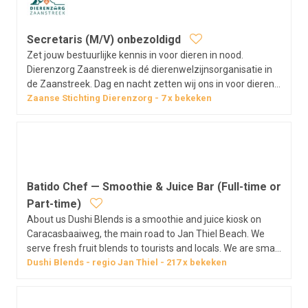
Secretaris (M/V) onbezoldigd
Zet jouw bestuurlijke kennis in voor dieren in nood.
Dierenzorg Zaanstreek is dé dierenwelzijnsorganisatie in
de Zaanstreek. Dag en nacht zetten wij ons in voor dieren
in nood in Zaanstad, Oostzaan en Wormerland. Onze
Zaanse Stichting Dierenzorg
7
x bekeken
organisatie bestaat uit het dierenasiel, de
dierenambulance en de dagopvang.…
Batido Chef — Smoothie & Juice Bar (Full-time or
Part-time)
About us Dushi Blends is a smoothie and juice kiosk on
Caracasbaaiweg, the main road to Jan Thiel Beach. We
serve fresh fruit blends to tourists and locals. We are small,
new, and growing, which means the person we hire has
Dushi Blends
regio
Jan Thiel
217
x bekeken
real influence on how the place runs. The role As Batido
Chef you are the…