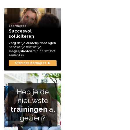
Leertraject
Succesvol
solliciteren
Zorg dat je duidelijk voor ogen
hebt wat je
wilt
wat je
mogelijkheden
zijn en wat het
aanbod
is.
Start het leertraject
Heb je de
nieuwste
trainingen
al
gezien?