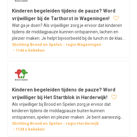
Kinderen begeleiden tijdens de pauze? Word
vrijwilliger bij de Tarthorst in Wageningen!
Wat ga je doen? Als vrijwilliger zorg je ervoor dat kinderen
tijdens de middagpauze kunnen ontspannen, lachen en
plezier maken. Je helpt bijvoorbeeld bij de lunch in de klas,
bedenkt leuke spelletjes voor op het plein of ondersteunt
Stichting Brood en Spelen
regio
Wageningen
1146
x bekeken
bij andere praktische dingen. Vrijwilligerswerk bij Brood &…
Kinderen begeleiden tijdens de pauze? Word
vrijwilliger bij Het Startblok in Harderwijk!
Als vrijwilliger bij Brood en Spelen zorg je ervoor dat
kinderen tijdens de middagpauze buiten kunnen
ontspannen, spelen en plezier maken. Je bent aanwezig
op het schoolplein, houdt toezicht en stimuleert leuk en
Stichting Brood en Spelen
regio
Harderwijk
1124
x bekeken
veilig samenspel. Met jouw aanwezigheid draag je bij aan
een fijne en zorgeloze pauze…