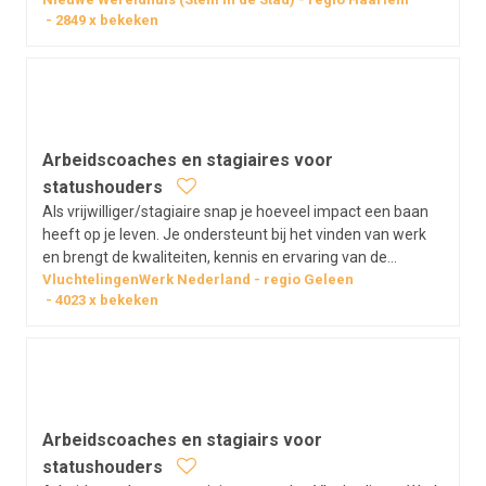
met het werken met vluchtelingen. Wij bieden: een
2849
x bekeken
zelfstandige job met een goede werksfeer, introductie in
organisatie en lesmateriaal,…
Arbeidscoaches en stagiaires voor
statushouders
Als vrijwilliger/stagiaire snap je hoeveel impact een baan
heeft op je leven. Je ondersteunt bij het vinden van werk
en brengt de kwaliteiten, kennis en ervaring van de
vluchteling in kaart. Je helpt met het opzetten van een cv
VluchtelingenWerk Nederland
regio
Geleen
4023
x bekeken
en bespreekt de wensen en mogelijkheden. Ook overtuig je
werkgevers…
Arbeidscoaches en stagiairs voor
statushouders