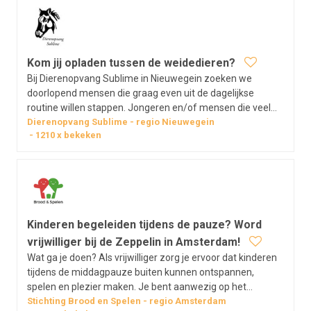
Kom jij opladen tussen de weidedieren?
Bij Dierenopvang Sublime in Nieuwegein zoeken we
doorlopend mensen die graag even uit de dagelijkse
routine willen stappen. Jongeren en/of mensen die veel
thuis zitten of zich vastgelopen voelen, of eigenlijk wel
Dierenopvang Sublime
regio
Nieuwegein
1210
x bekeken
iedereen, vinden hier een rustige plek in de natuur. Je
werkt zonder publiek of…
Kinderen begeleiden tijdens de pauze? Word
vrijwilliger bij de Zeppelin in Amsterdam!
Wat ga je doen? Als vrijwilliger zorg je ervoor dat kinderen
tijdens de middagpauze buiten kunnen ontspannen,
spelen en plezier maken. Je bent aanwezig op het
schoolplein, houdt toezicht en stimuleert leuk en veilig
Stichting Brood en Spelen
regio
Amsterdam