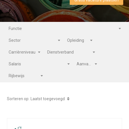
Gratis vacature plaatsen
Veel gestelde vragen.....
Voorwaarden & privacy
Stichting Nationale Talentenbank
Functie
Sector
Opleiding
Carrièreniveau
Dienstverband
Salaris
Aanvang
Rijbewijs
Sorteren op:
Laatst toegevoegd