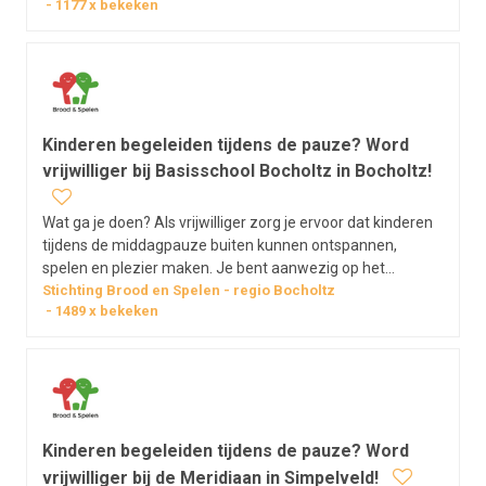
1177
x bekeken
samenspel. Met jouw aanwezigheid draag je bij aan een
fijne en zorgeloze pauze voor…
Kinderen begeleiden tijdens de pauze? Word
vrijwilliger bij Basisschool Bocholtz in Bocholtz!
Wat ga je doen? Als vrijwilliger zorg je ervoor dat kinderen
tijdens de middagpauze buiten kunnen ontspannen,
spelen en plezier maken. Je bent aanwezig op het
schoolplein, houdt toezicht en stimuleert leuk en veilig
Stichting Brood en Spelen
regio
Bocholtz
1489
x bekeken
samenspel. Met jouw aanwezigheid draag je bij aan een
fijne en zorgeloze pauze voor…
Kinderen begeleiden tijdens de pauze? Word
vrijwilliger bij de Meridiaan in Simpelveld!