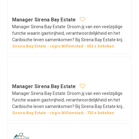
Manager Sirena Bay Estate
Manager Sirena Bay Estate Droom jij van een veelzijdige
functie waarin gastvrijheid, verantwoordelijkheid en het
Caribische leven samenkomen? Bij Sirena Bay Estate krijg
je de kans om écht het verschil te maken. Als Manager ben
Sirena Bay Estate
regio
Willemstad
653
x bekeken
jij de drijvende kracht achter de dagelijkse gang van zaken
en zorg…
Manager Sirena Bay Estate
Manager Sirena Bay Estate Droom jij van een veelzijdige
functie waarin gastvrijheid, verantwoordelijkheid en het
Caribische leven samenkomen? Bij Sirena Bay Estate krijg
je de kans om écht het verschil te maken. Als Manager ben
Sirena Bay Estate
regio
Willemstad
733
x bekeken
jij de drijvende kracht achter de dagelijkse gang van zaken
en zorg…