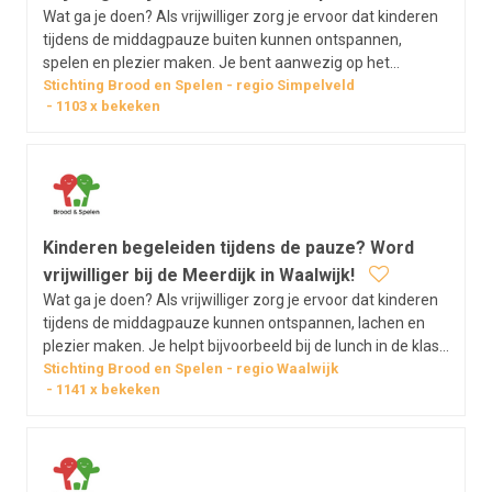
Wat ga je doen? Als vrijwilliger zorg je ervoor dat kinderen
tijdens de middagpauze buiten kunnen ontspannen,
spelen en plezier maken. Je bent aanwezig op het
schoolplein, houdt toezicht en stimuleert leuk en veilig
Stichting Brood en Spelen
regio
Simpelveld
1103
x bekeken
samenspel. Met jouw aanwezigheid draag je bij aan een
fijne en zorgeloze pauze voor…
Kinderen begeleiden tijdens de pauze? Word
vrijwilliger bij de Meerdijk in Waalwijk!
Wat ga je doen? Als vrijwilliger zorg je ervoor dat kinderen
tijdens de middagpauze kunnen ontspannen, lachen en
plezier maken. Je helpt bijvoorbeeld bij de lunch in de klas,
bedenkt leuke spelletjes voor op het plein of ondersteunt
Stichting Brood en Spelen
regio
Waalwijk
1141
x bekeken
bij andere praktische dingen. Vrijwilligerswerk bij Brood &…