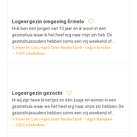
Logeergezin omgeving Ermelo
Hi ik ben een jongen van 10 jaar en ik woon in een
gezinshuis waar ik het heel erg naar mijn zin heb. De
gezinshuisouders hebben soms een vrij weekend of
vakantie en dan mag ik uit logeren. Ik ben vrolijk, ik speel
's Heeren Loo regio Oost-Nederland
regio
Ermelo
1107
x bekeken
graag buiten en ben graag bezig. Wat heb ik nodig: Een
gezellige plek bij jullie…
Logeergezin gezocht
Hi wij zijn twee broertjes en één zusje en wonen in een
gezinshuis waar we het heel erg naar onze zin hebben. De
gezinshuisouders hebben soms een vrij weekend of
vakantie en dan mogen wij uit logeren. Wij zijn 15, 13 en 11
's Heeren Loo regio Oost-Nederland
regio
Kampen
1227
x bekeken
jaar en al best wel zelfstandig. We vinden een heleboel
dingen leuk en zijn…