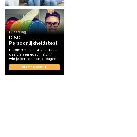
E-learning
DISC
Persoonlijkheidstest
De
DISC
Persoonlijkheidstest
geeft je een goed inzicht in
wie
je bent en
hoe
je reageert.
Start de test