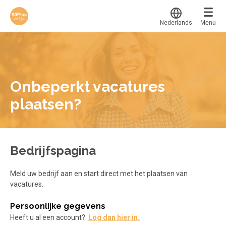
Nederlands
Menu
Translate
Werkvinders
®
Bedrijven
Onbeperkt vacatures
Vacatures
plaatsen?
Mijn leerplek
Voucher verzilveren
Voor mij
Alle onderwerpen
Account en hulp
Bedrijfspagina
Populair
Meer
Start met leren
Meld uw bedrijf aan en start direct met het plaatsen van
Favoriet
klantenservice@hobp.nl
vacatures.
Blogs
Gestart
Inloggen
Inloggen
Erkend NRTO lid
Persoonlijke gegevens
Afgerond
Aanmelden
Heeft u al een account?
Log dan hier in.
Over 50plus.works
Certificaten