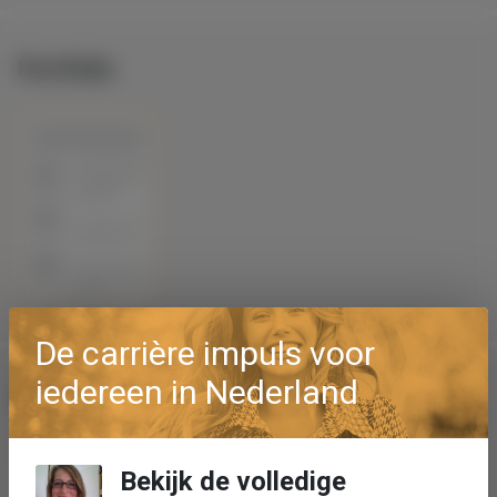
Portfolio
De carrière impuls voor
iedereen in Nederland
Rijbewijs en talenkennis
Talen (spreken)
Bekijk de volledige
Engels