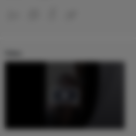
Video
Play
Video