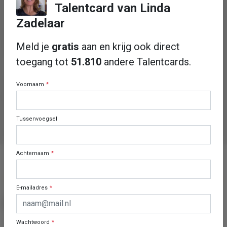
Talentcard van
Linda
Duits
Zadelaar
Talen (schrijven)
Meld je
gratis
aan en krijg ook direct
toegang tot
51.810
andere Talentcards.
Engels
Voornaam
*
Rijbewijs
B - Personenauto
Tussenvoegsel
Achternaam
*
DIT BEN IK
E-mailadres
*
Mijn dromen en ambities
"Without ambition one starts nothing, without work one
Wachtwoord
*