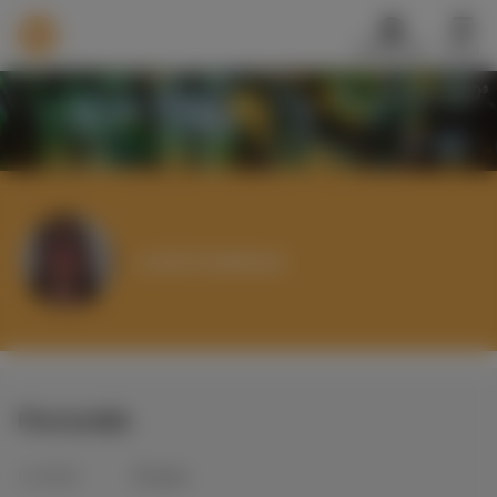
Nederlands
Menu
®
TALENTCARD
Werkvinders
®
Bedrijven
Vacatures
Mijn leerplek
Linda Zadelaar
Voucher verzilveren
Account en hulp
Meer
Personalia
Inloggen
Aanmelden
Leeftijd
62
jaar