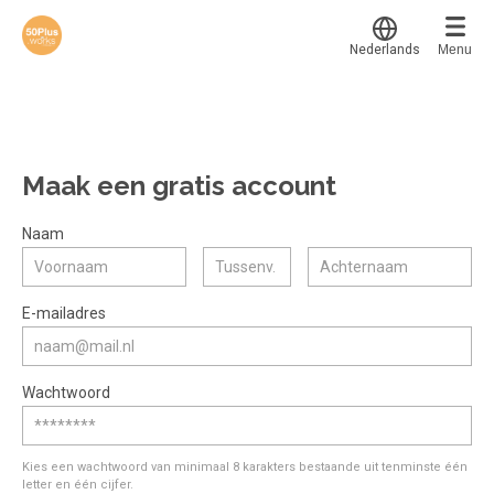
Nederlands
Menu
Translate
Werkvinders
®
Bedrijven
Maak een gratis account
Vacatures
Mijn leerplek
Naam
Voucher verzilveren
Voor mij
Alle onderwerpen
E-mailadres
Account en hulp
Populair
Meer
Start met leren
Favoriet
Wachtwoord
klantenservice@hobp.nl
Blogs
Gestart
Inloggen
Inloggen
Erkend NRTO lid
Afgerond
Aanmelden
Kies een wachtwoord van minimaal 8 karakters bestaande uit tenminste één
Over 50plus.works
letter en één cijfer.
Certificaten