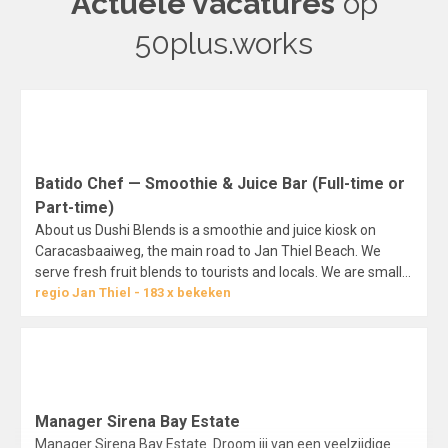
Actuele vacatures
op
50plus.works
Batido Chef — Smoothie & Juice Bar (Full-time or
Part-time)
About us Dushi Blends is a smoothie and juice kiosk on
Caracasbaaiweg, the main road to Jan Thiel Beach. We
serve fresh fruit blends to tourists and locals. We are small,
new, and growing, which means the person we hire has real
regio
Jan Thiel
183
x bekeken
influence on how the place runs. The role As Batido Chef
you are the…
Manager Sirena Bay Estate
Manager Sirena Bay Estate Droom jij van een veelzijdige