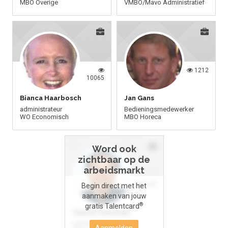
MBO
Overige
VMBO/Mavo
Administratief
Veel gestelde vragen.....
Voorwaarden & privacy
Stichting Nationale Talentenbank
1212
10065
Bianca Haarbosch
Jan Gans
administrateur
Bedieningsmedewerker
WO
Economisch
MBO
Horeca
Word ook
zichtbaar op de
arbeidsmarkt
8196
Begin direct met het
aanmaken van jouw
®
gratis Talentcard
Charles Veerman
administrateur