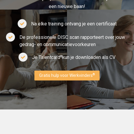
een nieuwe baan!
Na elke training ontvang je een certificaat
De professionele DISC scan rapporteert over jouw
gedrag- en communicatievoorkeuren
Je Talentcard
kun je downloaden als CV
®
®
Gratis hulp voor Werkvinders